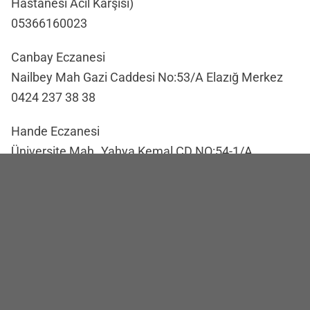
Hastanesi Acil Karşısı)
05366160023
Canbay Eczanesi
Nailbey Mah Gazi Caddesi No:53/A Elazığ Merkez
0424 237 38 38
Hande Eczanesi
Üniversite Mah..Yahya Kemal CD.NO:54-1/A
0424 238 23 43
Makfire Eczanesi
ÇAYDAÇIRA MAH.ADNAN KAHVECİ CAD.NO:29
0424 238 80 01
Haber Merkezi