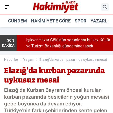
GÜNDEM
HAKIMIYET'E GÖRE
SPOR
YAZARLA
Işıkver Hazar Gölü’nün sorunlarını bu kez Kültür
SON
DAKİKA
ve Turizm Bakanlığı gündemine taşıdı
Haberler
Yaşam
Elazığ'da kurban pazarında uykusuz mesai
Elazığ'da kurban pazarında
uykusuz mesai
Elazığ'da Kurban Bayramı öncesi kurulan
kurban pazarında besicilerin yoğun mesaisi
gece boyunca da devam ediyor.
Türkiye'nin farklı şehirlerinden kente gelen