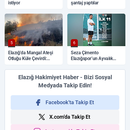
istiyor
şantaj yaptılar
5
6
Elazığ'da Mangal Ateşi
Seza Çimento
Otluğu Küle Çevirdi:
Elazığspor’un Ayvalık
İtfaiye Müdahalesiyle
Belediye Spor Maçı İlk
Söndürüldü
11’i belli oldu
Elazığ Hakimiyet Haber - Bizi Sosyal
Medyada Takip Edin!
Facebook'ta Takip Et
X.com'da Takip Et