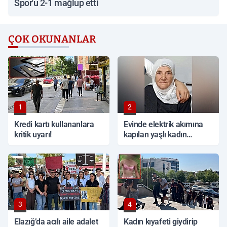
Spor'u 2-1 mağlup etti
ÇOK OKUNANLAR
1
2
Kredi kartı kullananlara
Evinde elektrik akımına
kritik uyarı!
kapılan yaşlı kadın
hayatını kaybetti
3
4
Elazığ’da acılı aile adalet
Kadın kıyafeti giydirip