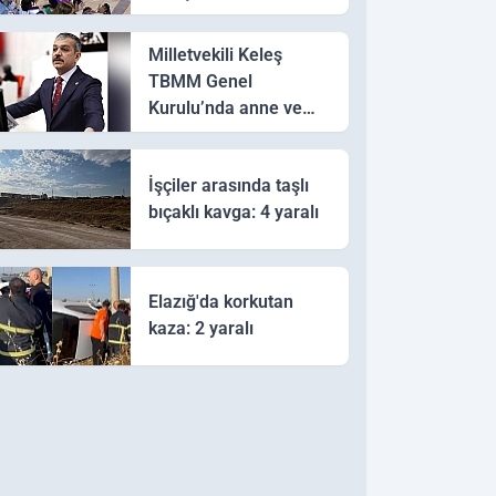
halay çekiyor
Milletvekili Keleş
TBMM Genel
Kurulu’nda anne ve
bebek sağlığına dikkat
çekti
İşçiler arasında taşlı
bıçaklı kavga: 4 yaralı
Elazığ'da korkutan
kaza: 2 yaralı