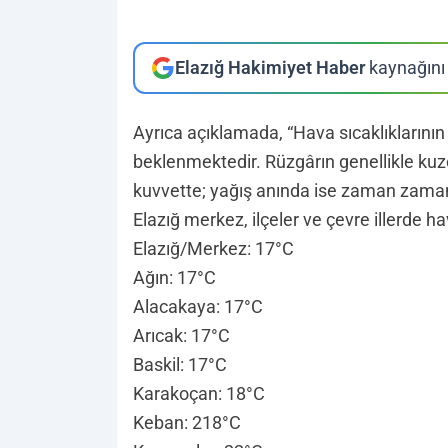
Elazığ Hakimiyet Haber
kaynağını 
Ayrıca açıklamada, “Hava sıcaklıklarını
beklenmektedir. Rüzgârın genellikle kuze
kuvvette; yağış anında ise zaman zaman 
Elazığ merkez, ilçeler ve çevre illerde hav
Elazığ/Merkez: 17°C
Ağın: 17°C
Alacakaya: 17°C
Arıcak: 17°C
Baskil: 17°C
Karakoçan: 18°C
Keban: 218°C