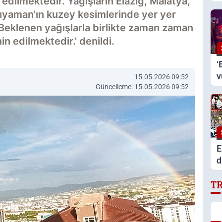
edilmektedir. Yağışların Elazığ, Malatya,
b
Adıyaman'ın kuzey kesimlerinde yer yer
ö
Beklenen yağışlarla birlikte zaman zaman
n edilmektedir.' denildi.
‘
v
15.05.2026 09:52
Güncelleme: 15.05.2026 09:52
o
E
d
p
T