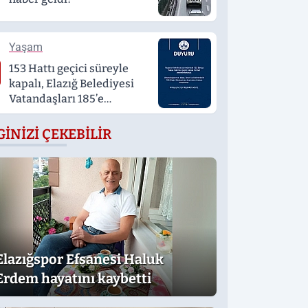
Yaşam
153 Hattı geçici süreyle
kapalı, Elazığ Belediyesi
Vatandaşları 185’e
yönlendirdi
GINIZI ÇEKEBILIR
Elazığspor Efsanesi Haluk
Erdem hayatını kaybetti