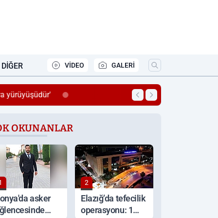
DIĞER
VİDEO
GALERİ
YKS'de müfredat değişti!
OK OKUNANLAR
1
2
onya'da asker
Elazığ’da tefecilik
ğlencesinde
operasyonu: 1