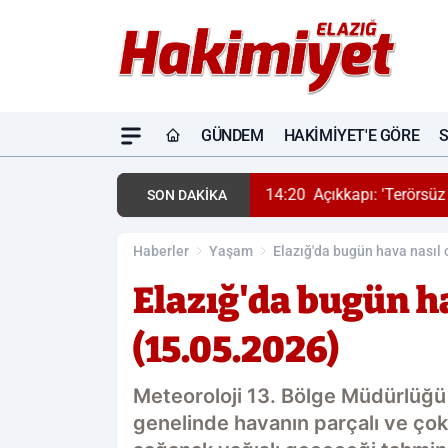
GÜNDEM
HAKIMIYET'E GÖRE
Açıkkapı: 'Terörsüz Türkiye, devletin geri adımı değil; Türkiye’ni
SON DAKİKA
Haberler
Yaşam
Elazığ'da bugün hava nasıl 
Elazığ'da bugün h
(15.05.2026)
Meteoroloji 13. Bölge Müdürlüğü 
genelinde havanın parçalı ve çok 