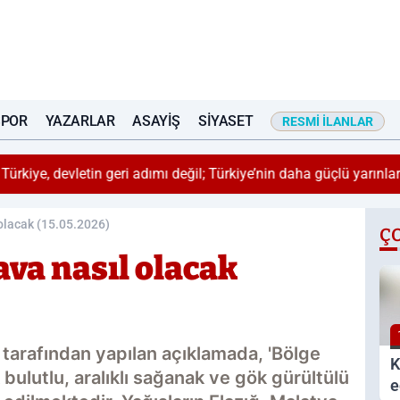
SPOR
YAZARLAR
ASAYIŞ
SIYASET
RESMI İLANLAR
n daha güçlü yarınlara yürüyüşüdür'
13:31
olacak (15.05.2026)
Ç
ava nasıl olacak
tarafından yapılan açıklamada, 'Bölge
K
bulutlu, aralıklı sağanak ve gök gürültülü
e