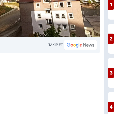
1
2
TAKİP ET
3
4