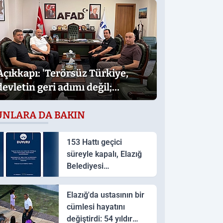
Açıkkapı: 'Terörsüz Türkiye,
devletin geri adımı değil;
Türkiye’nin daha güçlü
UNLARA DA BAKIN
yarınlara yürüyüşüdür'
153 Hattı geçici
süreyle kapalı, Elazığ
Belediyesi
Vatandaşları 185’e
yönlendirdi
Elazığ'da ustasının bir
cümlesi hayatını
değiştirdi: 54 yıldır