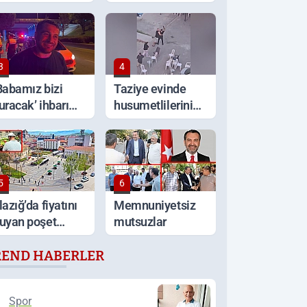
ıçakla kavga: 1
Milyar TL'lik
lü
vurgun, 6
tutuklama
3
4
Babamız bizi
Taziye evinde
uracak’ ihbarı
husumetlilerini
rtalığı karıştırdı
tabancayla
kovaladı
5
6
lazığ’da fiyatını
Memnuniyetsiz
uyan poşet
mutsuzlar
oşet aldı
REND HABERLER
Spor