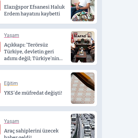
Elazığspor Efsanesi Haluk
Erdem hayatını kaybetti
Yaşam
Açıkkapı: 'Terörsüz
Türkiye, devletin geri
adımı değil; Türkiye’nin
daha güçlü yarınlara
yürüyüşüdür'
Eğitim
YKS'de müfredat değişti!
Yaşam
Araç sahiplerini üzecek
haber geldi!