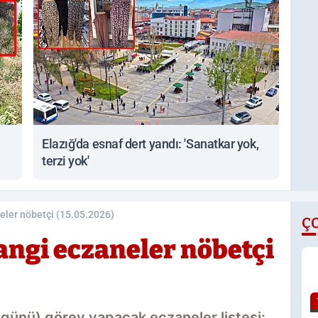
Elazığ'da esnaf dert yandı: 'Sanatkar yok,
terzi yok'
eler nöbetçi (15.05.2026)
Ç
angi eczaneler nöbetçi
günü) görev yapacak eczaneler listesi: