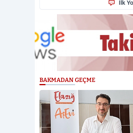
İlk Y
BAKMADAN GEÇME