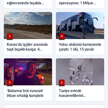
eğlencesinde bıçakla
operasyonu: 1 Milyar
kavga: 1 ölü
TL'lik vurgun, 6 tutuklama
3
4
Konya'da işçiler arasında
Yolcu otobüsü kamyonete
taşlı bıçaklı kavga: 4
çarptı: 1 ölü, 15 yaralı
yaralı
5
6
‘Babamız bizi vuracak’
Taziye evinde
ihbarı ortalığı karıştırdı
husumetlilerini
tabancayla kovaladı