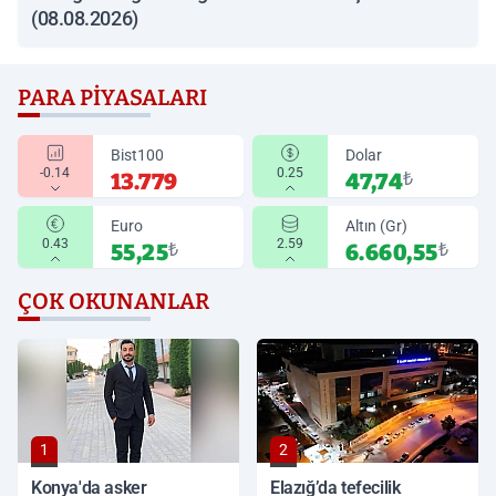
(08.08.2026)
PARA PIYASALARI
Bist100
Dolar
-0.14
0.25
13.779
47,74
₺
Euro
Altın (Gr)
0.43
2.59
55,25
₺
6.660,55
₺
ÇOK OKUNANLAR
1
2
Konya'da asker
Elazığ’da tefecilik