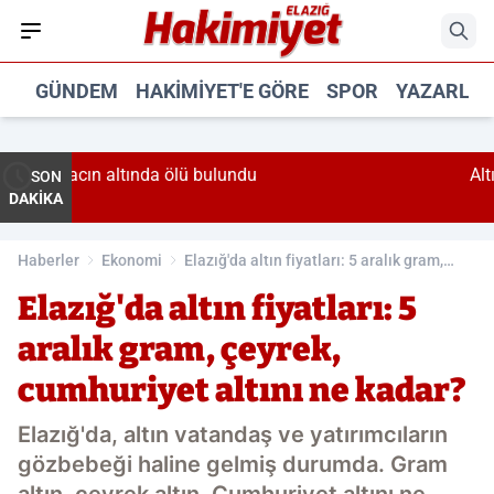
GÜNDEM
HAKIMIYET'E GÖRE
SPOR
YAZARLA
 ölü bulundu
Altında bomba tahmin: '8
SON
DAKİKA
Haberler
Ekonomi
Elazığ'da altın fiyatları: 5 aralık gram,
çeyrek, cumhuriyet altını ne kadar?
Elazığ'da altın fiyatları: 5
aralık gram, çeyrek,
cumhuriyet altını ne kadar?
Elazığ'da, altın vatandaş ve yatırımcıların
gözbebeği haline gelmiş durumda. Gram