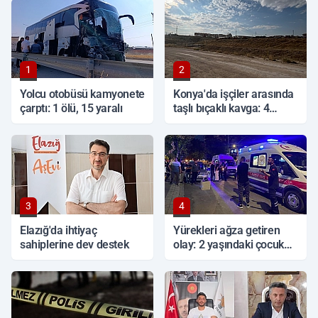
1
2
Yolcu otobüsü kamyonete
Konya'da işçiler arasında
çarptı: 1 ölü, 15 yaralı
taşlı bıçaklı kavga: 4
yaralı
3
4
Elazığ'da ihtiyaç
Yürekleri ağza getiren
sahiplerine dev destek
olay: 2 yaşındaki çocuk
ağır yaralandı