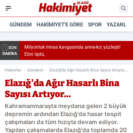
GÜNDEM
HAKIMIYET'E GÖRE
SPOR
YAZARLA
Milyonluk miras kavgasında anne-kız yüzleşti!
SON
DAKİKA
Elini öptü,
Haberler
Gündem
Elazığ'da Ağır Hasarlı Bina Sayısı Artıyor...
Elazığ'da Ağır Hasarlı Bina
Sayısı Artıyor...
Kahramanmaraşta meydana gelen 2 büyük
depremin ardından Elazığ'da hasar tespit
çalışmaları da tüm hızıyla devam ediyor.
Yapılan çalışmalarda Elazığ'da toplamda 20