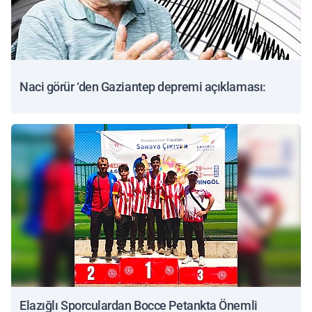
Naci görür ‘den Gaziantep depremi açıklaması:
Elazığlı Sporculardan Bocce Petankta Önemli