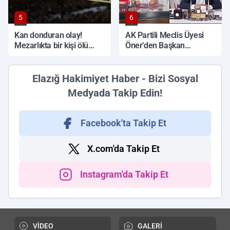
5
6
Kan donduran olay!
AK Partili Meclis Üyesi
Mezarlıkta bir kişi ölü
Öner’den Başkan
bulundu
Çadırcı’ya tepki: 'Hem
borç hem de faiz var'
Elazığ Hakimiyet Haber - Bizi Sosyal
Medyada Takip Edin!
Facebook'ta Takip Et
X.com'da Takip Et
Instagram'da Takip Et
VİDEO
GALERİ