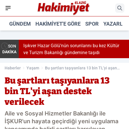
GÜNDEM
HAKIMIYET'E GÖRE
SPOR
YAZARLA
ıkver Hazar Gölü’nün sorunlarını bu kez Kültür
Camdan sarkt
SON
DAKİKA
 Turizm Bakanlığı gündemine taşıdı
Haberler
Yaşam
Bu şartları taşıyanlara 13 bin TL'yi aşan
destek verilecek
Bu şartları taşıyanlara 13
bin TL'yi aşan destek
verilecek
Aile ve Sosyal Hizmetler Bakanlığı ile
İŞKUR'un hayata geçirdiği yeni uygulama