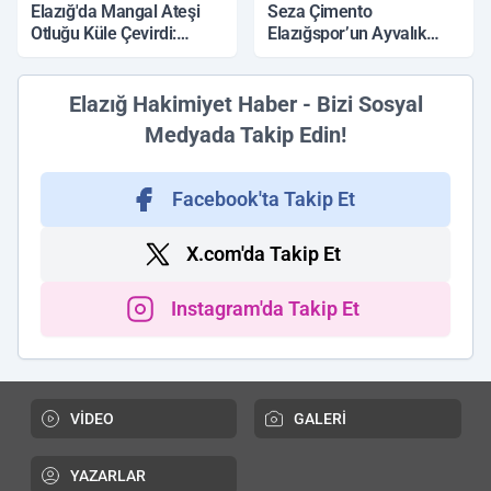
Elazığ'da Mangal Ateşi
Seza Çimento
Otluğu Küle Çevirdi:
Elazığspor’un Ayvalık
İtfaiye Müdahalesiyle
Belediye Spor Maçı İlk
Söndürüldü
11’i belli oldu
Elazığ Hakimiyet Haber - Bizi Sosyal
Medyada Takip Edin!
Facebook'ta Takip Et
X.com'da Takip Et
Instagram'da Takip Et
VİDEO
GALERİ
YAZARLAR