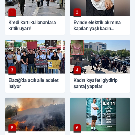
1
2
Kredi kartı kullananlara
Evinde elektrik akımına
kritik uyarı!
kapılan yaşlı kadın
hayatını kaybetti
3
4
Elazığ’da acılı aile adalet
Kadın kıyafeti giydirip
istiyor
şantaj yaptılar
5
6