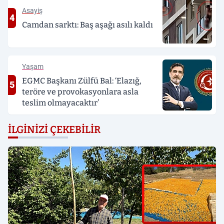
Asayiş
4
Camdan sarktı: Baş aşağı asılı kaldı
Yaşam
EGMC Başkanı Zülfü Bal: ‘Elazığ,
5
teröre ve provokasyonlara asla
teslim olmayacaktır’
İLGINIZI ÇEKEBILIR