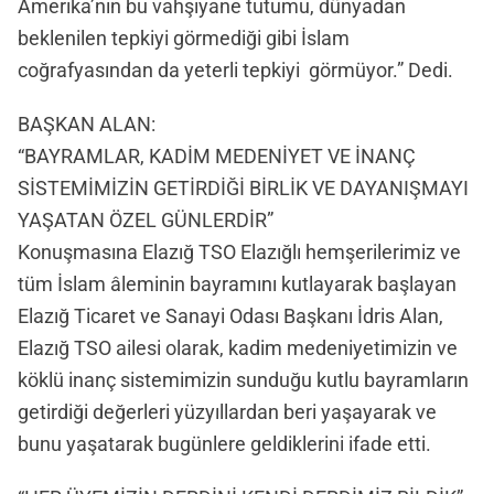
Amerika’nın bu vahşiyane tutumu, dünyadan
beklenilen tepkiyi görmediği gibi İslam
coğrafyasından da yeterli tepkiyi görmüyor.” Dedi.
BAŞKAN ALAN:
“BAYRAMLAR, KADİM MEDENİYET VE İNANÇ
SİSTEMİMİZİN GETİRDİĞİ BİRLİK VE DAYANIŞMAYI
YAŞATAN ÖZEL GÜNLERDİR”
Konuşmasına Elazığ TSO Elazığlı hemşerilerimiz ve
tüm İslam âleminin bayramını kutlayarak başlayan
Elazığ Ticaret ve Sanayi Odası Başkanı İdris Alan,
Elazığ TSO ailesi olarak, kadim medeniyetimizin ve
köklü inanç sistemimizin sunduğu kutlu bayramların
getirdiği değerleri yüzyıllardan beri yaşayarak ve
bunu yaşatarak bugünlere geldiklerini ifade etti.