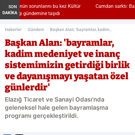
ını bu kez Kültür
Camdan sarktı: Baş aşağı asılı kaldı
SON
DAKİKA
 taşıdı
Haberler
Gündem
Başkan Alan: 'bayramlar, kadim
medeniyet ve inanç sistemimizin getirdiği
Başkan Alan: 'bayramlar,
birlik ve dayanışmayı yaşatan özel
günlerdir'
kadim medeniyet ve inanç
sistemimizin getirdiği birlik
ve dayanışmayı yaşatan özel
günlerdir'
Elazığ Ticaret ve Sanayi Odası'nda
geleneksel hale gelen bayramlaşma
programı gerçekleştirildi.