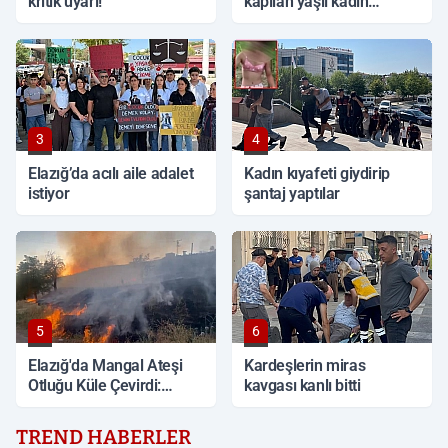
kritik uyarı!
kapılan yaşlı kadın
hayatını kaybetti
3
4
Elazığ’da acılı aile adalet
Kadın kıyafeti giydirip
istiyor
şantaj yaptılar
5
6
Elazığ'da Mangal Ateşi
Kardeşlerin miras
Otluğu Küle Çevirdi:
kavgası kanlı bitti
İtfaiye Müdahalesiyle
Söndürüldü
TREND HABERLER