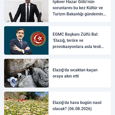
Işıkver Hazar Gölü’nün
sorunlarını bu kez Kültür ve
Turizm Bakanlığı gündemine
taşıdı
EGMC Başkanı Zülfü Bal:
‘Elazığ, teröre ve
provokasyonlara asla teslim
olmayacaktır’
Elazığ'da sıcaktan kaçan
oraya akın etti
Elazığ'da hava bugün nasıl
olacak? (06.08.2026)