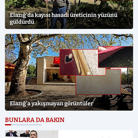
Elazığ'da kayısı hasadı üreticinin yüzünü
güldürdü
Elazığ'a yakışmayan görüntüler
BUNLARA DA BAKIN