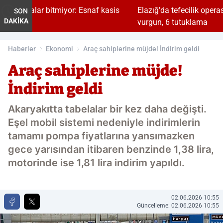
yor: Esnaf kasis
Elazığ’da tefecilik operasyonu: 1 Milyar TL'
SON
DAKİKA
vurgun, 6 tutuklama
Haberler
Ekonomi
Araç sahiplerine müjde! İndirim geldi
Araç sahiplerine müjde!
İndirim geldi
Akaryakıtta tabelalar bir kez daha değişti.
Eşel mobil sistemi nedeniyle indirimlerin
tamamı pompa fiyatlarına yansımazken
gece yarısından itibaren benzinde 1,38 lira,
motorinde ise 1,81 lira indirim yapıldı.
02.06.2026 10:55
Güncelleme: 02.06.2026 10:55