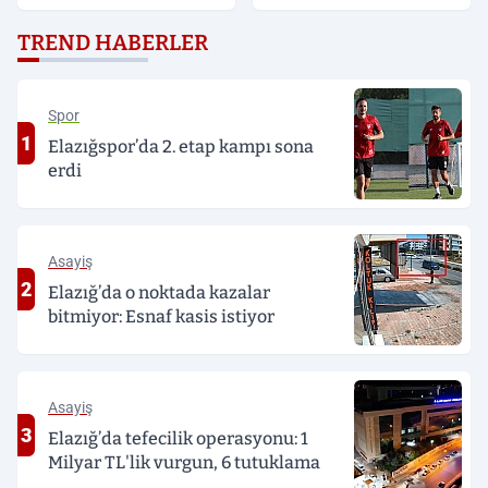
TL'lik vurgun, 6 tutuklama
sırtından bıçaklandı
TREND HABERLER
Spor
1
Elazığspor’da 2. etap kampı sona
erdi
Asayiş
2
Elazığ’da o noktada kazalar
bitmiyor: Esnaf kasis istiyor
Asayiş
3
Elazığ’da tefecilik operasyonu: 1
Milyar TL'lik vurgun, 6 tutuklama