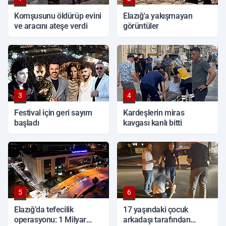
Komşusunu öldürüp evini
Elazığ'a yakışmayan
ve aracını ateşe verdi
görüntüler
3
4
Festival için geri sayım
Kardeşlerin miras
başladı
kavgası kanlı bitti
5
6
Elazığ’da tefecilik
17 yaşındaki çocuk
operasyonu: 1 Milyar
arkadaşı tarafından