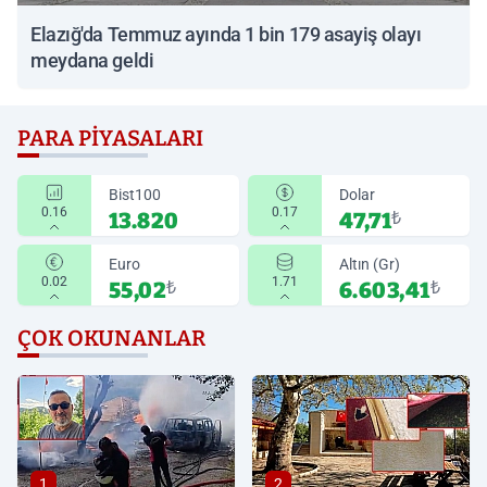
Elazığ'da Temmuz ayında 1 bin 179 asayiş olayı
meydana geldi
PARA PIYASALARI
Bist100
Dolar
0.16
0.17
13.820
47,71
₺
Euro
Altın (Gr)
0.02
1.71
55,02
₺
6.603,41
₺
ÇOK OKUNANLAR
1
2