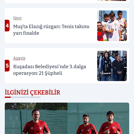
Spor
4
Muş’ta Elazığ rüzgarı: Tenis takımı
yarı finalde
Asayiş
5
Kuşadası Belediyesi'nde 3. dalga
operasyon: 21 Şüpheli
İLGINIZI ÇEKEBILIR