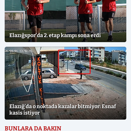
Elazığspor’da 2. etap kampı sona erdi
Elazığ’da o noktada kazalar bitmiyor: Esnaf
kasis istiyor
BUNLARA DA BAKIN