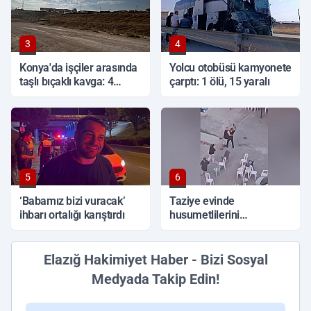
3
4
Konya'da işçiler arasında
Yolcu otobüsü kamyonete
taşlı bıçaklı kavga: 4
çarptı: 1 ölü, 15 yaralı
yaralı
5
6
‘Babamız bizi vuracak’
Taziye evinde
ihbarı ortalığı karıştırdı
husumetlilerini
tabancayla kovaladı
Elazığ Hakimiyet Haber - Bizi Sosyal
Medyada Takip Edin!