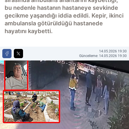
sırasında ambulans anahtarını kaybettiği,
bu nedenle hastanın hastaneye sevkinde
gecikme yaşandığı iddia edildi. Kepir, ikinci
ambulansla götürüldüğü hastanede
hayatını kaybetti.
14.05.2026 19:30
Güncelleme: 14.05.2026 19:30