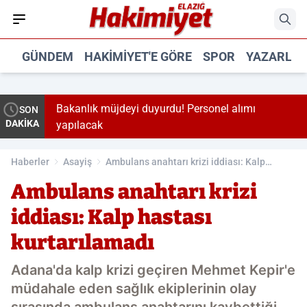
GÜNDEM
HAKIMIYET'E GÖRE
SPOR
YAZARLA
cuk
Bakanlık müjdeyi duyurdu! Personel alımı
SON
DAKİKA
yapılacak
Haberler
Asayiş
Ambulans anahtarı krizi iddiası: Kalp
hastası kurtarılamadı
Ambulans anahtarı krizi
iddiası: Kalp hastası
kurtarılamadı
Adana'da kalp krizi geçiren Mehmet Kepir'e
müdahale eden sağlık ekiplerinin olay