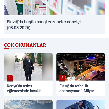
Elazığ'da bugün hangi eczaneler nöbetçi
(08.08.2026)
ÇOK OKUNANLAR
1
2
Konya'da asker
Elazığ’da tefecilik
eğlencesinde bıçakla
operasyonu: 1 Milyar
kavga: 1 ölü
TL'lik vurgun, 6 tutuklama