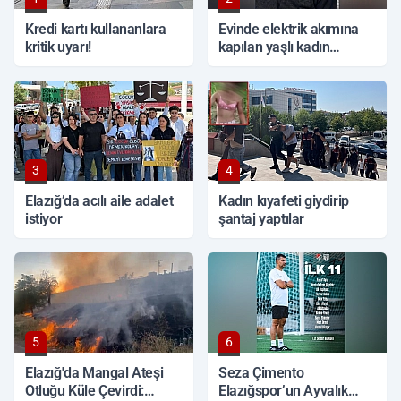
Kredi kartı kullananlara
Evinde elektrik akımına
kritik uyarı!
kapılan yaşlı kadın
hayatını kaybetti
3
4
Elazığ’da acılı aile adalet
Kadın kıyafeti giydirip
istiyor
şantaj yaptılar
5
6
Elazığ'da Mangal Ateşi
Seza Çimento
Otluğu Küle Çevirdi:
Elazığspor’un Ayvalık