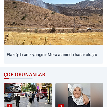
Elazığ’da anız yangını: Mera alanında hasar oluştu
ÇOK OKUNANLAR
1
2