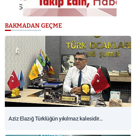
BAKMADAN GEÇME
Aziz Elazığ Türklüğün yıkılmaz kalesidir…