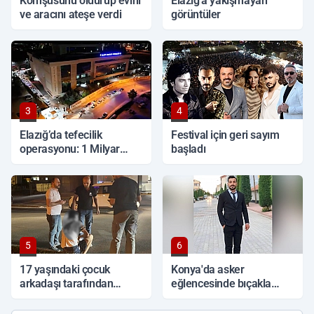
Komşusunu öldürüp evini
Elazığ'a yakışmayan
ve aracını ateşe verdi
görüntüler
3
4
Elazığ’da tefecilik
Festival için geri sayım
operasyonu: 1 Milyar
başladı
TL'lik vurgun, 6 tutuklama
5
6
17 yaşındaki çocuk
Konya'da asker
arkadaşı tarafından
eğlencesinde bıçakla
sırtından bıçaklandı
kavga: 1 ölü