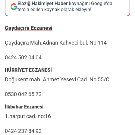
Elazığ Hakimiyet Haber
kaynağını Google'da
tercih edilen kaynak olarak ekleyin!
Çaydaçıra Eczanesi
Çaydaçıra Mah.Adnan Kahveci bul. No:114
0424 502 04 04
HÜRRİYET ECZANESİ
Doğukent mah. Ahmet Yesevi Cad. No:55/C
0530 042 65 73
İlkbahar Eczanesi
1.harput cad. no:16
0424 237 84 92