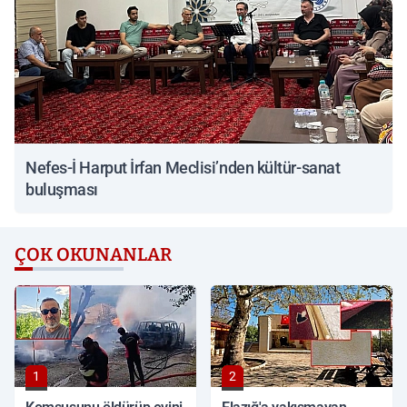
Nefes-İ Harput İrfan Meclisi’nden kültür-sanat
buluşması
ÇOK OKUNANLAR
1
2