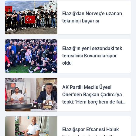
Elazığ’dan Norveç’e uzanan
teknoloji başarısı
Elazığ’ın yeni sezondaki tek
temsilcisi Kovancılarspor
oldu
AK Partili Meclis Üyesi
Öner’den Başkan Çadırcı’ya
tepki: 'Hem borç hem de faiz
var'
Elazığspor Efsanesi Haluk