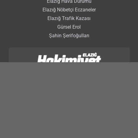
Elazığ Hava Durumu
Elazığ Nöbetçi Eczaneler
Elazığ Trafik Kazası
Gürsel Erol
Şahin Şerifoğulları
Elazığ Hakimiyet Haber
www.elazighakimiyethaber.com
Künye
İletişim Bilgileri
Reklam
Gizlilik Politikası
19 Nisan Elazığ Nöbetçi Eczaneler - Sağlık