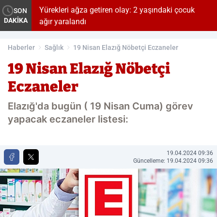
Yürekleri ağza getiren olay: 2 yaşındaki çocuk
SON
DAKİKA
ağır yaralandı
Haberler
Sağlık
19 Nisan Elazığ Nöbetçi Eczaneler
19 Nisan Elazığ Nöbetçi
Eczaneler
Elazığ'da bugün ( 19 Nisan Cuma) görev
yapacak eczaneler listesi:
19.04.2024 09:36
Güncelleme: 19.04.2024 09:36