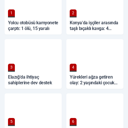
1
2
Yolcu otobüsü kamyonete
Konya'da işçiler arasında
çarptı: 1 ölü, 15 yaralı
taşlı bıçaklı kavga: 4
yaralı
3
4
Elazığ'da ihtiyaç
Yürekleri ağza getiren
sahiplerine dev destek
olay: 2 yaşındaki çocuk
ağır yaralandı
5
6