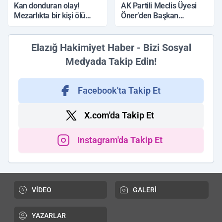
Kan donduran olay!
AK Partili Meclis Üyesi
Mezarlıkta bir kişi ölü
Öner’den Başkan
bulundu
Çadırcı’ya tepki: 'Hem
borç hem de faiz var'
Elazığ Hakimiyet Haber - Bizi Sosyal
Medyada Takip Edin!
Facebook'ta Takip Et
X.com'da Takip Et
Instagram'da Takip Et
VİDEO
GALERİ
YAZARLAR