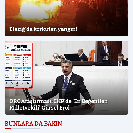
Elazığ'da korkutan yangın!
ORC Araştırması: CHP’de 'En Beğenilen
Milletvekili' Gürsel Erol
BUNLARA DA BAKIN