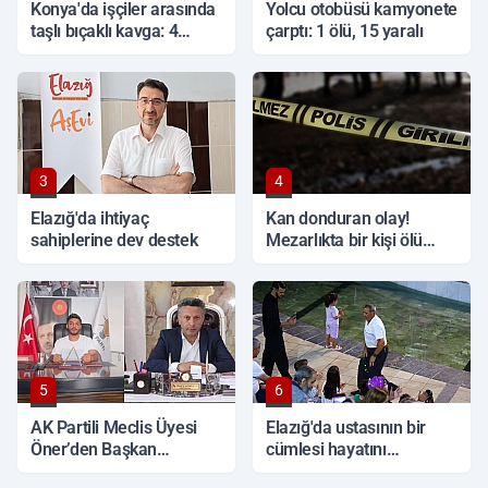
Konya'da işçiler arasında
Yolcu otobüsü kamyonete
taşlı bıçaklı kavga: 4
çarptı: 1 ölü, 15 yaralı
yaralı
3
4
Elazığ'da ihtiyaç
Kan donduran olay!
sahiplerine dev destek
Mezarlıkta bir kişi ölü
bulundu
5
6
AK Partili Meclis Üyesi
Elazığ'da ustasının bir
Öner’den Başkan
cümlesi hayatını
Çadırcı’ya tepki: 'Hem
değiştirdi: 54 yıldır halay