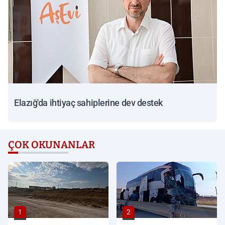
Elazığ'da ihtiyaç sahiplerine dev destek
ÇOK OKUNANLAR
1
2