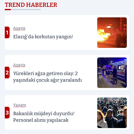
borç hem de faiz var'
çekiyor
TREND HABERLER
Asayiş
1
Elazığ'da korkutan yangın!
Asayiş
2
Yürekleri ağza getiren olay: 2
yaşındaki çocuk ağır yaralandı
Yaşam
3
Bakanlık müjdeyi duyurdu!
Personel alımı yapılacak