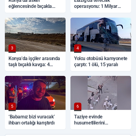
Konya'da asker
Elazığ’da tefecilik
eğlencesinde bıçakla
operasyonu: 1 Milyar
kavga: 1 ölü
TL'lik vurgun, 6 tutuklama
3
4
Konya'da işçiler arasında
Yolcu otobüsü kamyonete
taşlı bıçaklı kavga: 4
çarptı: 1 ölü, 15 yaralı
yaralı
5
6
‘Babamız bizi vuracak’
Taziye evinde
ihbarı ortalığı karıştırdı
husumetlilerini
tabancayla kovaladı