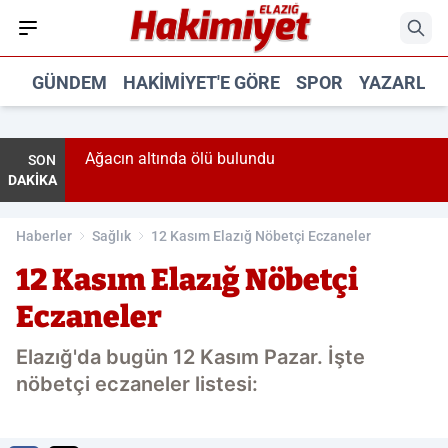
GÜNDEM
HAKIMIYET'E GÖRE
SPOR
YAZARLA
Ağacın altında ölü bulundu
SON
DAKİKA
Haberler
Sağlık
12 Kasım Elazığ Nöbetçi Eczaneler
12 Kasım Elazığ Nöbetçi
Eczaneler
Elazığ'da bugün 12 Kasım Pazar. İşte
nöbetçi eczaneler listesi: