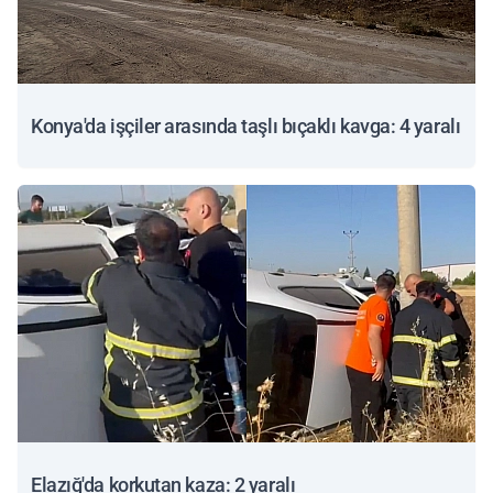
Konya'da işçiler arasında taşlı bıçaklı kavga: 4 yaralı
Elazığ'da korkutan kaza: 2 yaralı