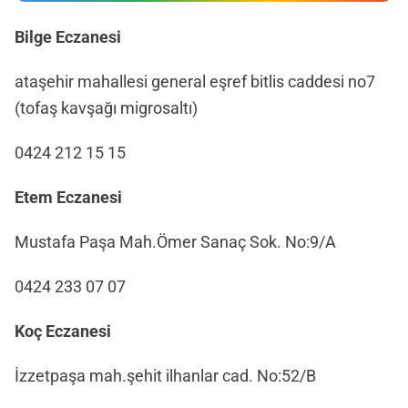
Bilge Eczanesi
ataşehir mahallesi general eşref bitlis caddesi no7
(tofaş kavşağı migrosaltı)
0424 212 15 15
Etem Eczanesi
Mustafa Paşa Mah.Ömer Sanaç Sok. No:9/A
0424 233 07 07
Koç Eczanesi
İzzetpaşa mah.şehit ilhanlar cad. No:52/B