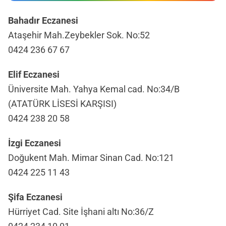
Bahadır Eczanesi
Ataşehir Mah.Zeybekler Sok. No:52
0424 236 67 67
Elif Eczanesi
Üniversite Mah. Yahya Kemal cad. No:34/B
(ATATÜRK LİSESİ KARŞISI)
0424 238 20 58
İzgi Eczanesi
Doğukent Mah. Mimar Sinan Cad. No:121
0424 225 11 43
Şifa Eczanesi
Hürriyet Cad. Site İşhani altı No:36/Z