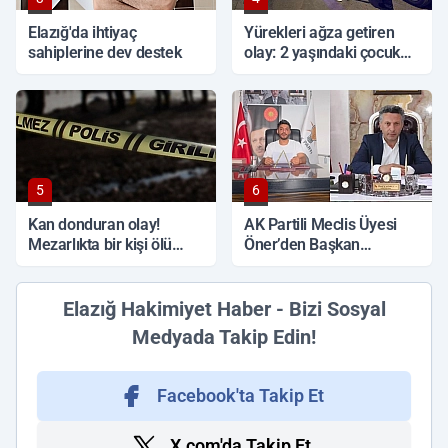
Elazığ'da ihtiyaç
Yürekleri ağza getiren
sahiplerine dev destek
olay: 2 yaşındaki çocuk
ağır yaralandı
5
6
Kan donduran olay!
AK Partili Meclis Üyesi
Mezarlıkta bir kişi ölü
Öner’den Başkan
bulundu
Çadırcı’ya tepki: 'Hem
borç hem de faiz var'
Elazığ Hakimiyet Haber - Bizi Sosyal
Medyada Takip Edin!
Facebook'ta Takip Et
X.com'da Takip Et