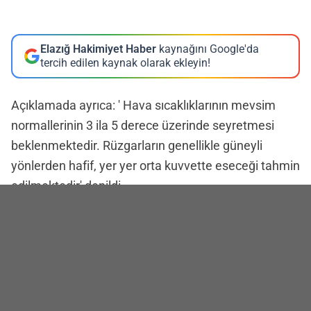
Elazığ Hakimiyet Haber
kaynağını Google'da
tercih edilen kaynak olarak ekleyin!
Açıklamada ayrıca: ' Hava sıcaklıklarının mevsim
normallerinin 3 ila 5 derece üzerinde seyretmesi
beklenmektedir. Rüzgarların genellikle güneyli
yönlerden hafif, yer yer orta kuvvette eseceği tahmin
edilmektedir' denildi.
Elazığ merkez, ilçeler ve çevre illerde hava
sıcaklıkları ise şu şekilde:
Elazığ Merkez: 21°C
Ağın: 20°C