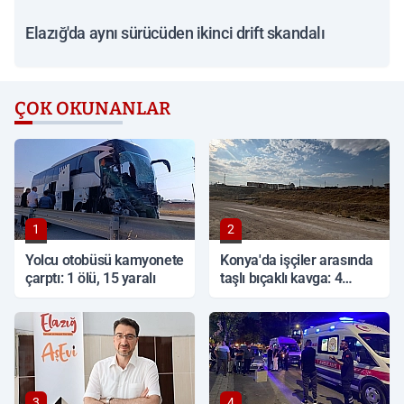
Elazığ'da aynı sürücüden ikinci drift skandalı
ÇOK OKUNANLAR
1
2
Yolcu otobüsü kamyonete
Konya'da işçiler arasında
çarptı: 1 ölü, 15 yaralı
taşlı bıçaklı kavga: 4
yaralı
3
4