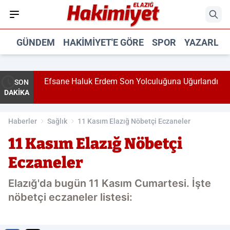
GÜNDEM
HAKIMIYET'E GÖRE
SPOR
YAZARLA
şti!
Efsane Haluk Erdem Son Yolculuğuna Uğurlandı
SON
DAKİKA
Haberler
Sağlık
11 Kasım Elazığ Nöbetçi Eczaneler
11 Kasım Elazığ Nöbetçi
Eczaneler
Elazığ'da bugün 11 Kasım Cumartesi. İşte
nöbetçi eczaneler listesi: