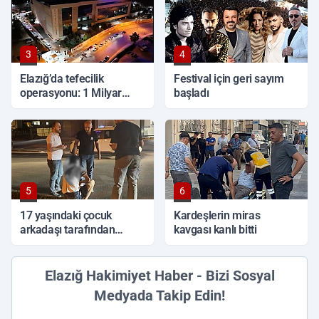
3
4
Elazığ’da tefecilik
Festival için geri sayım
operasyonu: 1 Milyar
başladı
TL'lik vurgun, 6 tutuklama
5
6
17 yaşındaki çocuk
Kardeşlerin miras
arkadaşı tarafından
kavgası kanlı bitti
sırtından bıçaklandı
Elazığ Hakimiyet Haber - Bizi Sosyal
Medyada Takip Edin!