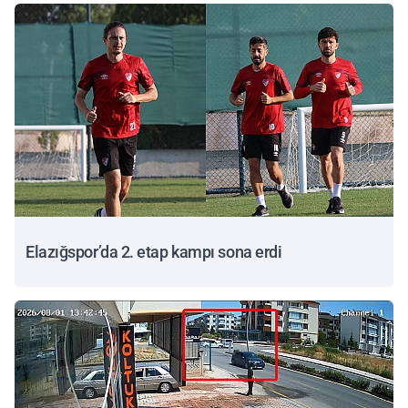
Elazığspor’da 2. etap kampı sona erdi