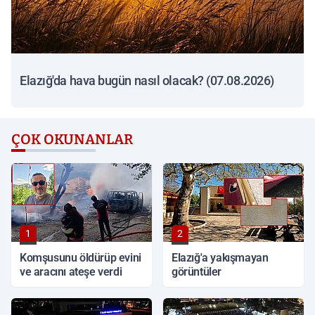
Elazığ'da hava bugün nasıl olacak? (07.08.2026)
ÇOK OKUNANLAR
1
2
Komşusunu öldürüp evini
Elazığ'a yakışmayan
ve aracını ateşe verdi
görüntüler