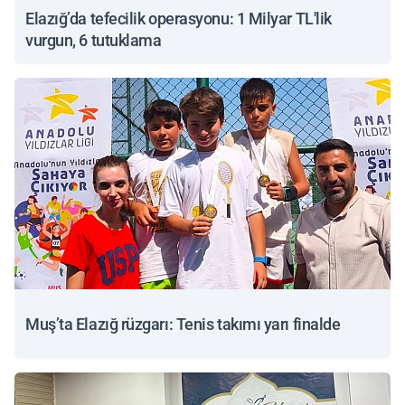
Elazığ’da tefecilik operasyonu: 1 Milyar TL'lik
vurgun, 6 tutuklama
Muş’ta Elazığ rüzgarı: Tenis takımı yarı finalde