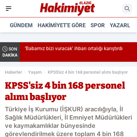
GÜNDEM
HAKIMIYET'E GÖRE
SPOR
YAZARLA
 alındı
‘Babamız bizi vuracak’ ihbarı ortalığı karıştırdı
SON
DAKİKA
Haberler
Yaşam
KPSS'siz 4 bin 168 personel alımı başlıyor
KPSS'siz 4 bin 168 personel
alımı başlıyor
Türkiye İş Kurumu (İŞKUR) aracılığıyla, İl
Sağlık Müdürlükleri, İl Emniyet Müdürlükleri
ve kaymakamlıklar bünyesinde
görevlendirilmek üzere toplam 4 bin 168