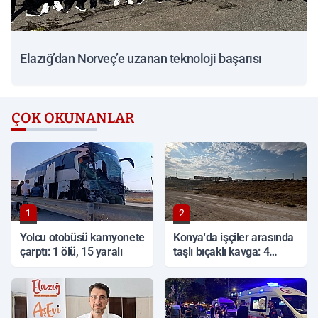
Elazığ’dan Norveç’e uzanan teknoloji başarısı
ÇOK OKUNANLAR
1
2
Yolcu otobüsü kamyonete
Konya'da işçiler arasında
çarptı: 1 ölü, 15 yaralı
taşlı bıçaklı kavga: 4
yaralı