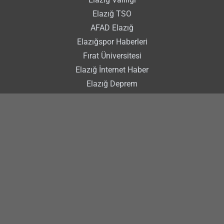
Elazığ TSO
AFAD Elazığ
Elazığspor Haberleri
Fırat Üniversitesi
Elazığ İnternet Haber
Elazığ Deprem
GÜNCEL HABERLER
Elazığ Hava Durumu
Elazığ Nöbetçi Eczaneler
Elazığ Trafik Kazası
Gürsel Erol
Şahin Şerifoğulları