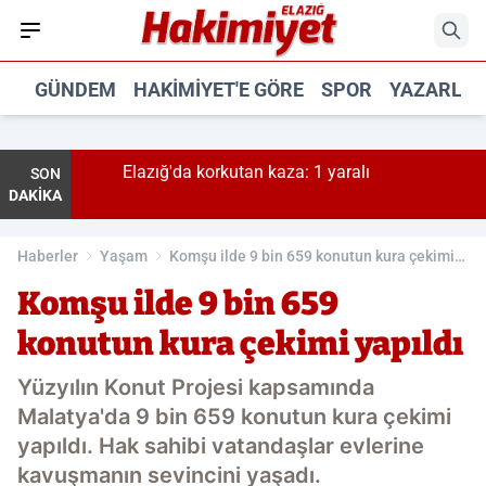
GÜNDEM
HAKIMIYET'E GÖRE
SPOR
YAZARLA
iyor
Elazığ'da korkutan kaza: 1 yaralı
SON
DAKİKA
Haberler
Yaşam
Komşu ilde 9 bin 659 konutun kura çekimi
yapıldı
Komşu ilde 9 bin 659
konutun kura çekimi yapıldı
Yüzyılın Konut Projesi kapsamında
Malatya'da 9 bin 659 konutun kura çekimi
yapıldı. Hak sahibi vatandaşlar evlerine
kavuşmanın sevincini yaşadı.