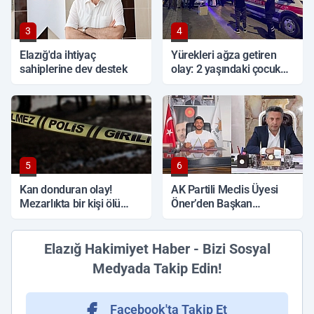
3
4
Elazığ'da ihtiyaç
Yürekleri ağza getiren
sahiplerine dev destek
olay: 2 yaşındaki çocuk
ağır yaralandı
5
6
Kan donduran olay!
AK Partili Meclis Üyesi
Mezarlıkta bir kişi ölü
Öner’den Başkan
bulundu
Çadırcı’ya tepki: 'Hem
borç hem de faiz var'
Elazığ Hakimiyet Haber - Bizi Sosyal
Medyada Takip Edin!
Facebook'ta Takip Et