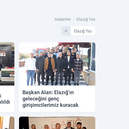
Haberler
Elazığ Tso
Elazığ Tso
Başkan Alan: Elazığ’ın
k
geleceğini genç
tıldı
girişimcilerimiz kuracak