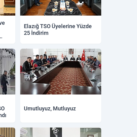
ve
Elazığ TSO Üyelerine Yüzde
25 İndirim
SO
Umutluyuz, Mutluyuz
ndı