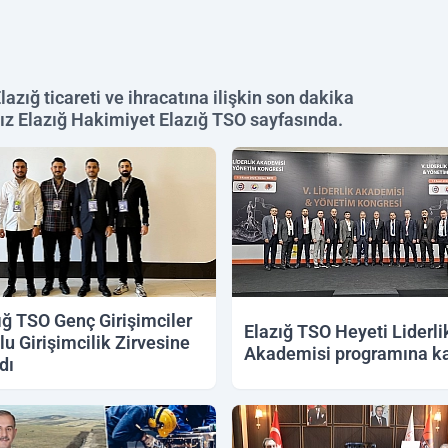
azığ ticareti ve ihracatına ilişkin son dakika
ınız Elazığ Hakimiyet Elazığ TSO sayfasında.
ığ TSO Genç Girişimciler
Elazığ TSO Heyeti Liderli
lu Girişimcilik Zirvesine
Akademisi programına ka
dı