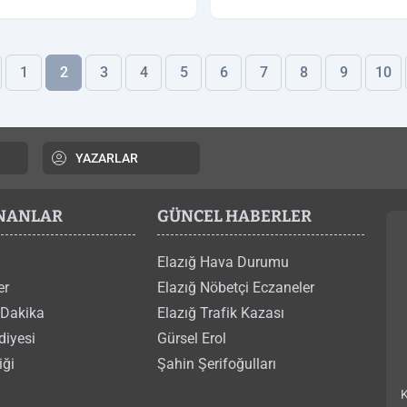
1
2
3
4
5
6
7
8
9
10
YAZARLAR
ANANLAR
GÜNCEL HABERLER
Elazığ Hava Durumu
er
Elazığ Nöbetçi Eczaneler
 Dakika
Elazığ Trafik Kazası
diyesi
Gürsel Erol
iği
Şahin Şerifoğulları