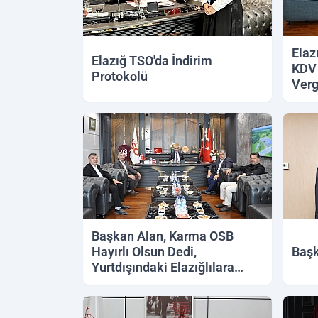
Elaz
Elazığ TSO'da İndirim
KDV z
Protokolü
Verg
Ediy
Başkan Alan, Karma OSB
Hayırlı Olsun Dedi,
Başk
Yurtdışındaki Elazığlılara
Çağrıda Bulundu