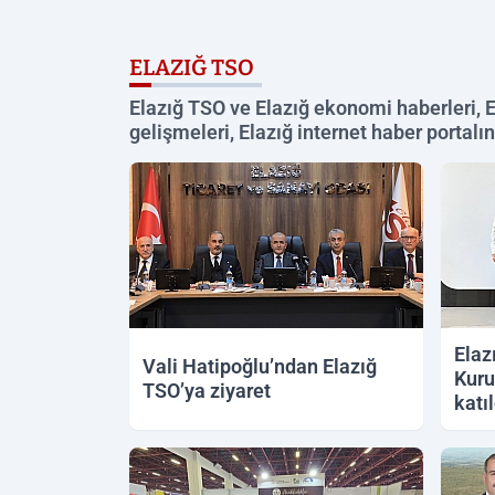
ELAZIĞ TSO
Elazığ TSO ve Elazığ ekonomi haberleri, El
gelişmeleri, Elazığ internet haber portal
Elaz
Vali Hatipoğlu’ndan Elazığ
Kuru
TSO’ya ziyaret
katıl