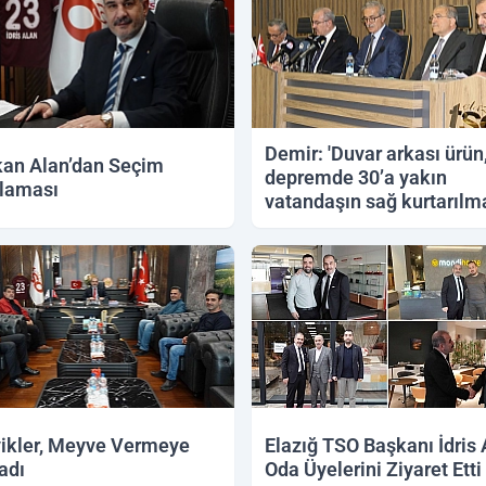
Demir: 'Duvar arkası ürün
an Alan’dan Seçim
depremde 30’a yakın
laması
vatandaşın sağ kurtarılm
sağladı'
ikler, Meyve Vermeye
Elazığ TSO Başkanı İdris 
adı
Oda Üyelerini Ziyaret Etti