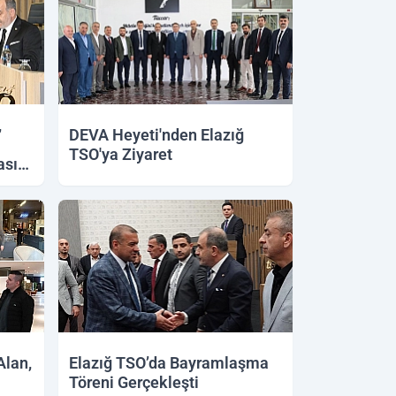
,
DEVA Heyeti'nden Elazığ
TSO'ya Ziyaret
asını
Alan,
Elazığ TSO’da Bayramlaşma
Töreni Gerçekleşti