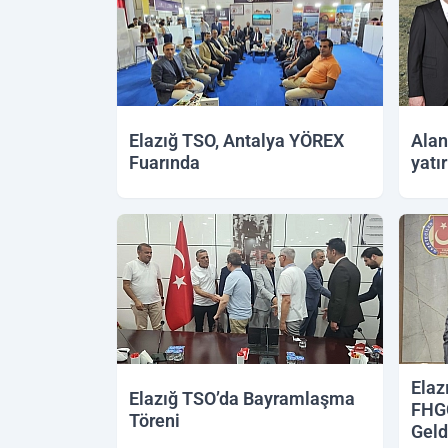
Elazığ TSO, Antalya YÖREX
Alan
Fuarında
yatı
Elaz
Elazığ TSO’da Bayramlaşma
FHGC
Töreni
Geld