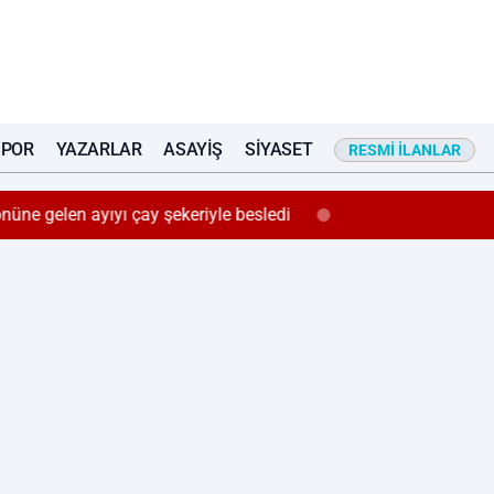
SPOR
YAZARLAR
ASAYIŞ
SIYASET
RESMI İLANLAR
önüne gelen ayıyı çay şekeriyle besledi