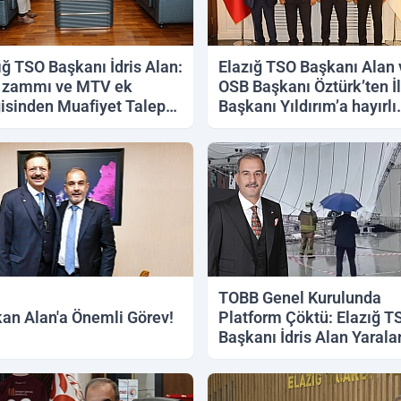
ığ TSO Başkanı İdris Alan:
Elazığ TSO Başkanı Alan 
ammı ve MTV ek
OSB Başkanı Öztürk’ten İl
isinden Muafiyet Talep
Başkanı Yıldırım’a hayırlı
oruz
olsun ziyareti
TOBB Genel Kurulunda
an Alan'a Önemli Görev!
Platform Çöktü: Elazığ T
Başkanı İdris Alan Yarala