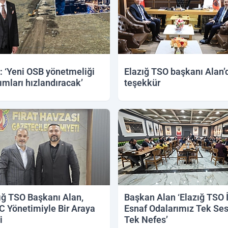
: ‘Yeni OSB yönetmeliği
Elazığ TSO başkanı Alan’
rımları hızlandıracak’
teşekkür
ığ TSO Başkanı Alan,
Başkan Alan ‘Elazığ TSO İ
 Yönetimiyle Bir Araya
Esnaf Odalarımız Tek Ses
i
Tek Nefes’