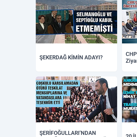
CHP’
ŞEKERDAĞ KİMİN ADAYI?
Ziyar
04.12.2018 17:25
04.12.
ŞERİFOĞULLARI’NDAN
20 İ