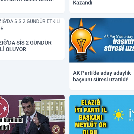
Kazandı
2018 12:54
26.11.2018 14:40
ZIĞ’DA SİS 2 GÜNDÜR
İLİ OLUYOR
2018 12:11
AK Parti'de aday adaylık
başvuru süresi uzatıldı!
12.11.2018 16:16