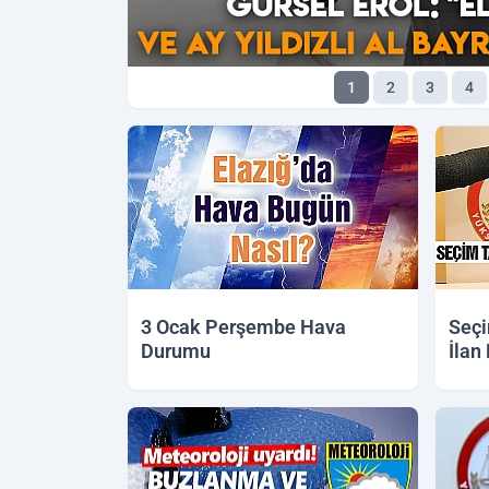
1
2
3
4
3 Ocak Perşembe Hava
Seçi
Durumu
İlan 
03.01.2019 10:13
01.01.