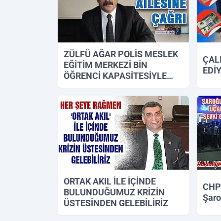
ZÜLFÜ AĞAR POLİS MESLEK
ÇAL
EĞİTİM MERKEZİ BİN
EDİ
ÖĞRENCİ KAPASİTESİYLE
YENİ YERİNE TAŞINMALIDIR
06.09.2018 12:52
05.09.
ORTAK AKIL İLE İÇİNDE
CHP 
BULUNDUĞUMUZ KRİZİN
Şaro
ÜSTESİNDEN GELEBİLİRİZ
13.08.2018 12:38
06.08.