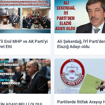
li Erol MHP ve AK Parti'yi
Ali Şekerdağ, İYİ Parti’de
et Etti
Elazığ Adayı oldu
2018 14:56
04.12.2018 11:59
Partilerde İttifak Arayışı 
LİN ADAYI BELLİ OLDU!