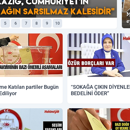
M
e
5
6
7
8
9
10
me Katılan partiler Bugün
“SOKAĞA ÇIKIN DİYENLE
Ediliyor
BEDELİNİ ÖDER”
2019 12:16
26.12.2018 23:24