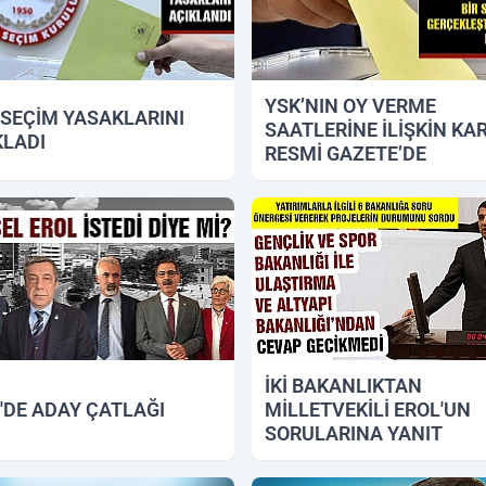
YSK’NIN OY VERME
 SEÇİM YASAKLARINI
SAATLERİNE İLİŞKİN KA
KLADI
RESMİ GAZETE’DE
2018 13:29
21.12.2018 11:21
İKİ BAKANLIKTAN
'DE ADAY ÇATLAĞI
MİLLETVEKİLİ EROL'UN
SORULARINA YANIT
2018 18:19
12.12.2018 11:58