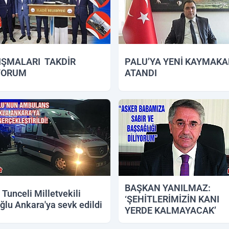
IŞMALARI TAKDİR
PALU’YA YENİ KAYMAK
YORUM
ATANDI
2018 17:54
05.09.2018 12:26
BAŞKAN YANILMAZ:
Tunceli Milletvekili
‘ŞEHİTLERİMİZİN KANI
ğlu Ankara'ya sevk edildi
YERDE KALMAYACAK’
2018 11:28
02.08.2018 16:35