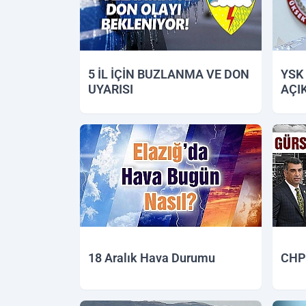
5 İL İÇİN BUZLANMA VE DON
YSK
UYARISI
AÇI
25.12.2018 11:39
21.12.
18 Aralık Hava Durumu
CHP
18.12.2018 11:25
13.12.