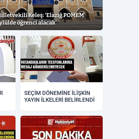
illetvekili Keleş: ‘Elazığ POMEM
ylülde öğrenci alacak’
R
SEÇİM DÖNEMİNE İLİŞKİN
YAYIN İLKELERİ BELİRLENDİ
25.12.2018 11:43