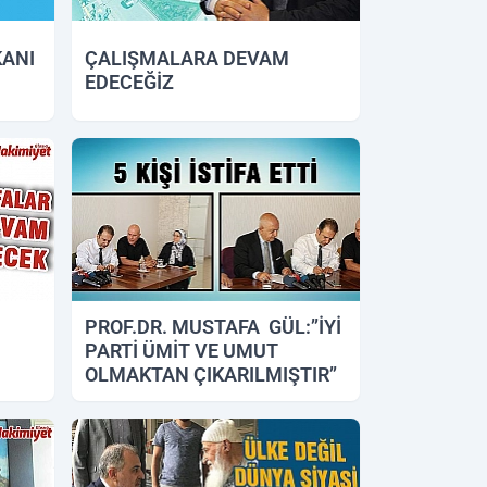
KANI
ÇALIŞMALARA DEVAM
EDECEĞİZ
24.09.2018 16:59
PROF.DR. MUSTAFA GÜL:’’İYİ
PARTİ ÜMİT VE UMUT
OLMAKTAN ÇIKARILMIŞTIR’’
12.09.2018 13:51