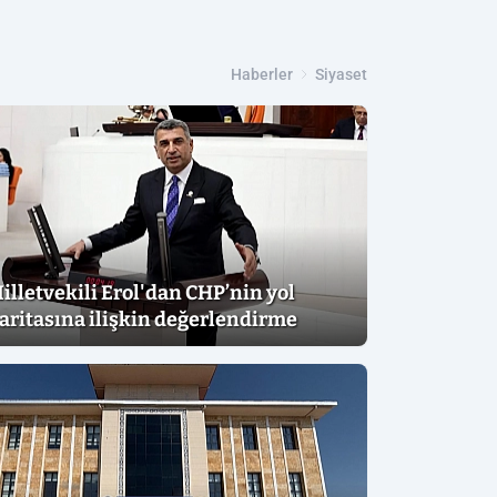
Haberler
Siyaset
illetvekili Erol'dan CHP’nin yol
aritasına ilişkin değerlendirme