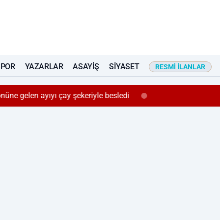
SPOR
YAZARLAR
ASAYIŞ
SIYASET
RESMI İLANLAR
önüne gelen ayıyı çay şekeriyle besledi