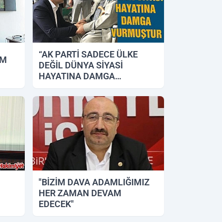
“AK PARTİ SADECE ÜLKE
AM
DEĞİL DÜNYA SİYASİ
HAYATINA DAMGA
VURMUŞTUR”
14.08.2018 13:10
"BİZİM DAVA ADAMLIĞIMIZ
HER ZAMAN DEVAM
EDECEK"
01.08.2018 16:43