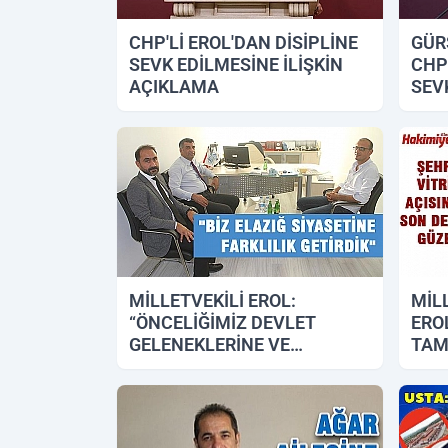
CHP'Lİ EROL'DAN DİSİPLİNE
GÜR
SEVK EDİLMESİNE İLİŞKİN
CHP
AÇIKLAMA
SEVK
09.11.2018 12:07
08.11.
MİLLETVEKİLİ EROL:
MİL
“ÖNCELİĞİMİZ DEVLET
ERO
GELENEKLERİNE VE
TAM
LİYAKATLARINA SAHİP
23.09.2018 12:13
14.09.
ÇIKMAKTIR”