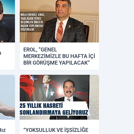
EROL, ’’GENEL
n
MERKEZİMİZLE BU HAFTA İÇİ
BİR GÖRÜŞME YAPILACAK’’
03.12.2018 14:45
Hız
‘’YOKSULLUK VE İŞSİZLİĞE