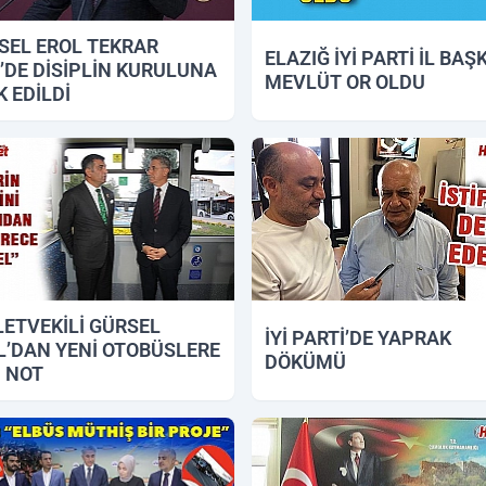
SEL EROL TEKRAR
ELAZIĞ İYİ PARTİ İL BAŞ
’DE DİSİPLİN KURULUNA
MEVLÜT OR OLDU
 EDİLDİ
2018 15:54
28.09.2018 12:59
LETVEKİLİ GÜRSEL
İYİ PARTİ’DE YAPRAK
L’DAN YENİ OTOBÜSLERE
DÖKÜMÜ
 NOT
2018 17:35
13.09.2018 11:32