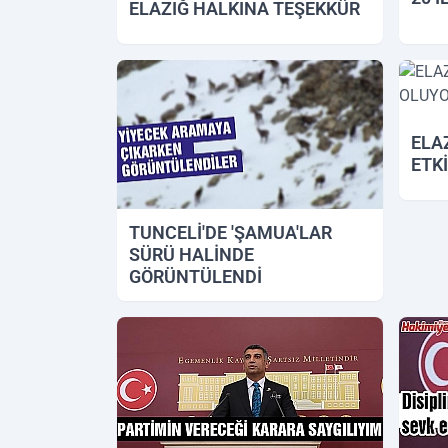
ELAZIĞ HALKINA TEŞEKKÜR
27.11.2018 16:40
27.11.
ELA
ETK
20.11.
TUNCELİ'DE 'ŞAMUA'LAR
SÜRÜ HALİNDE
GÖRÜNTÜLENDİ
22.11.2018 11:36