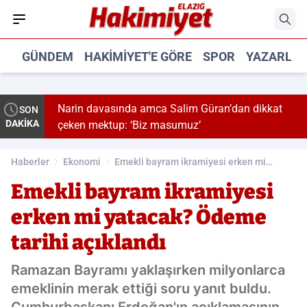
GÜNDEM
HAKIMIYET'E GÖRE
SPOR
YAZARLA
lere
Narin davasında amca Salim Güran’dan dikkat
SON
DAKİKA
çeken mektup: ‘Biz masumuz’
Haberler
Ekonomi
Emekli bayram ikramiyesi erken mi
yatacak? Ödeme tarihi açıklandı
Emekli bayram ikramiyesi
erken mi yatacak? Ödeme
tarihi açıklandı
Ramazan Bayramı yaklaşırken milyonlarca
emeklinin merak ettiği soru yanıt buldu.