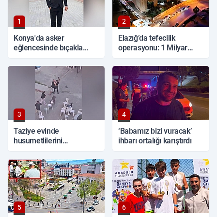
1
2
Konya'da asker
Elazığ’da tefecilik
eğlencesinde bıçakla
operasyonu: 1 Milyar
kavga: 1 ölü
TL'lik vurgun, 6 tutuklama
3
4
Taziye evinde
‘Babamız bizi vuracak’
husumetlilerini
ihbarı ortalığı karıştırdı
tabancayla kovaladı
5
6