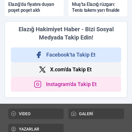
Elazığ’da fiyatını duyan
Muş’ta Elazığ rüzgarı:
poşet poşet aldı
Tenis takımı yarı finalde
Elazığ Hakimiyet Haber - Bizi Sosyal
Medyada Takip Edin!
Facebook'ta Takip Et
X.com'da Takip Et
Instagram'da Takip Et
VİDEO
GALERİ
YAZARLAR