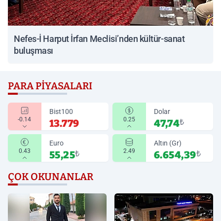
Nefes-İ Harput İrfan Meclisi’nden kültür-sanat
buluşması
PARA PIYASALARI
Bist100
Dolar
-0.14
0.25
13.779
47,74
₺
Euro
Altın (Gr)
0.43
2.49
55,25
₺
6.654,39
₺
ÇOK OKUNANLAR