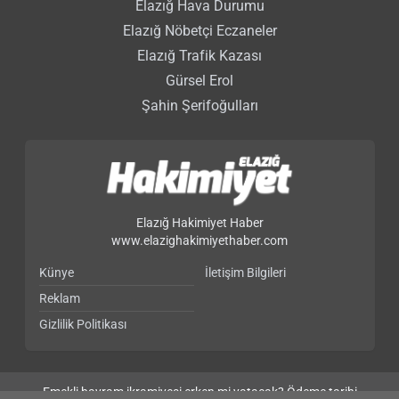
Elazığ Hava Durumu
Elazığ Nöbetçi Eczaneler
Elazığ Trafik Kazası
Gürsel Erol
Şahin Şerifoğulları
Elazığ Hakimiyet Haber
www.elazighakimiyethaber.com
Künye
İletişim Bilgileri
Reklam
Gizlilik Politikası
Emekli bayram ikramiyesi erken mi yatacak? Ödeme tarihi