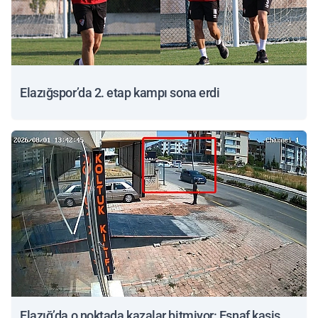
Elazığspor’da 2. etap kampı sona erdi
Elazığ’da o noktada kazalar bitmiyor: Esnaf kasis